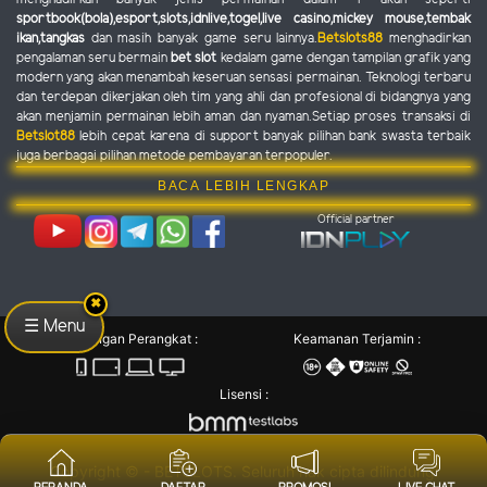
sportbook(bola),esport,slots,idnlive,togel,live casino,mickey mouse,tembak
ikan,tangkas
dan masih banyak game seru lainnya.
Betslots88
menghadirkan
pengalaman seru bermain
bet slot
kedalam game dengan tampilan grafik yang
modern yang akan menambah keseruan sensasi permainan. Teknologi terbaru
dan terdepan dikerjakan oleh tim yang ahli dan profesional di bidangnya yang
akan menjamin permainan lebih aman dan nyaman.Setiap proses transaksi di
Betslot88
lebih cepat karena di support banyak pilihan bank swasta terbaik
juga berbagai pilihan metode pembayaran terpopuler.
BACA LEBIH LENGKAP
Official partner
✖
☰ Menu
Dukungan Perangkat :
Keamanan Terjamin :
Lisensi :
Copyright © - BETSLOTS. Seluruh hak cipta dilindungi