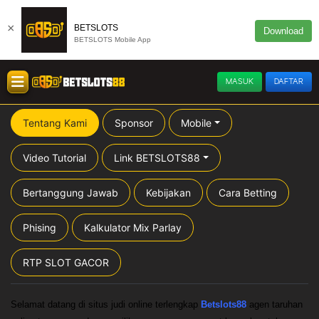
×
BETSLOTS
Download
BETSLOTS Mobile App
MASUK
DAFTAR
Tentang Kami
Sponsor
Mobile
Video Tutorial
Link BETSLOTS88
Bertanggung Jawab
Kebijakan
Cara Betting
Phising
Kalkulator Mix Parlay
RTP SLOT GACOR
Selamat datang di situs judi online terlengkap
Betslots88
agen taruhan