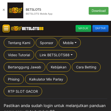
×
BETSLOTS
Download
BETSLOTS Mobile App
MASUK
DAFTAR
Tentang Kami
Sponsor
Mobile
Video Tutorial
Link BETSLOTS88
Bertanggung Jawab
Kebijakan
Cara Betting
Phising
Kalkulator Mix Parlay
RTP SLOT GACOR
Pastikan anda sudah login untuk melanjutkan panduan