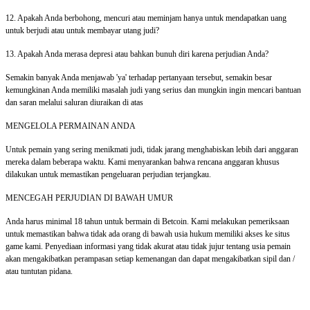
10. Ketika judi dan Anda kehabisan uang, apakah Anda merasa kehilangan dan putus asa,
dan perlu untuk berjudi lagi sesegera mungkin?
11. Apakah Anda berjudi hingga sen terakhir Anda hilang?
12. Apakah Anda berbohong, mencuri atau meminjam hanya untuk mendapatkan uang
untuk berjudi atau untuk membayar utang judi?
13. Apakah Anda merasa depresi atau bahkan bunuh diri karena perjudian Anda?
Semakin banyak Anda menjawab 'ya' terhadap pertanyaan tersebut, semakin besar
kemungkinan Anda memiliki masalah judi yang serius dan mungkin ingin mencari bantuan
dan saran melalui saluran diuraikan di atas
MENGELOLA PERMAINAN ANDA
Untuk pemain yang sering menikmati judi, tidak jarang menghabiskan lebih dari anggaran
mereka dalam beberapa waktu. Kami menyarankan bahwa rencana anggaran khusus
dilakukan untuk memastikan pengeluaran perjudian terjangkau.
MENCEGAH PERJUDIAN DI BAWAH UMUR
Anda harus minimal 18 tahun untuk bermain di Betcoin. Kami melakukan pemeriksaan
untuk memastikan bahwa tidak ada orang di bawah usia hukum memiliki akses ke situs
game kami. Penyediaan informasi yang tidak akurat atau tidak jujur tentang usia pemain