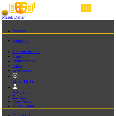
×
BETSLOTS
BETSLOTS Mobile App
Masuk
Daftar
Beranda
Sportbook
E-Sports
Promo
Togel
Idnlive
Promo
Poker
Live Casino
ELOTTERY
ARCADE