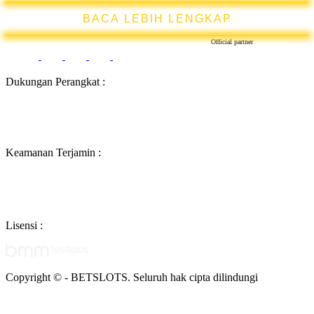
terdepan dikerjakan oleh tim yang ahli dan profesional di bidangnya yang akan menjamin
permainan lebih aman dan nyaman.Setiap proses transaksi di
Betslot88
lebih cepat karena
di support banyak pilihan bank swasta terbaik juga berbagai pilihan metode pembayaran
terpopuler.
BACA LEBIH LENGKAP
Official partner
Dukungan Perangkat :
Keamanan Terjamin :
Lisensi :