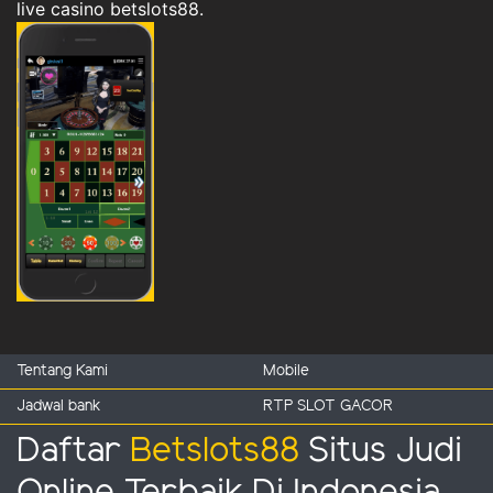
live casino betslots88.
Tentang Kami
Mobile
Jadwal bank
RTP SLOT GACOR
Daftar
Betslots88
Situs Judi