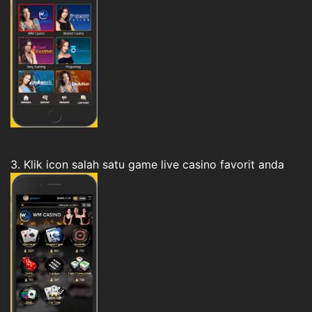
3. Klik icon salah satu game live casino favorit anda